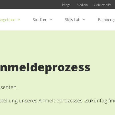
Pflege
Medizin
Geburtshilfe
angebote
Studium
Skills Lab
Bamberge
Anmeldeprozess
ssenten,
mstellung unseres Anmeldeprozesses. Zukünftig fin