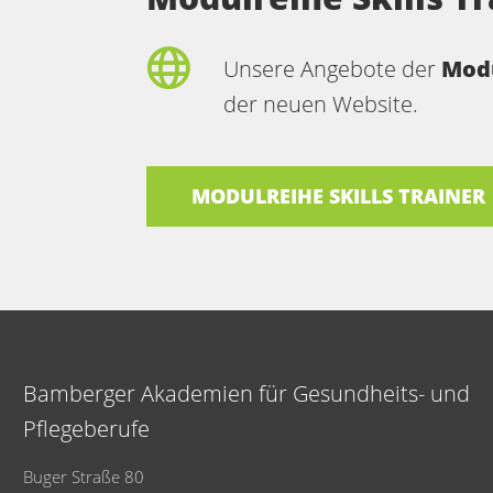
Unsere Angebote der
Modu
der neuen Website.
MODULREIHE SKILLS TRAINER
Bamberger Akademien für Gesundheits- und
Pflegeberufe
Buger Straße 80