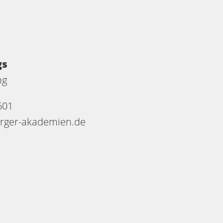
gs
ng
601
rger-akademien.de