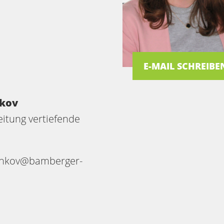
E-MAIL SCHREIBE
hkov
leitung vertiefende
shkov@bamberger-