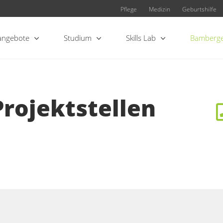
Pflege
Medizin
Geburtshilfe
angebote
Studium
Skills Lab
Bamberge
rojektstellen