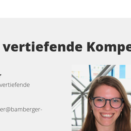
n vertiefende Komp
r
 vertiefende
fler@bamberger-