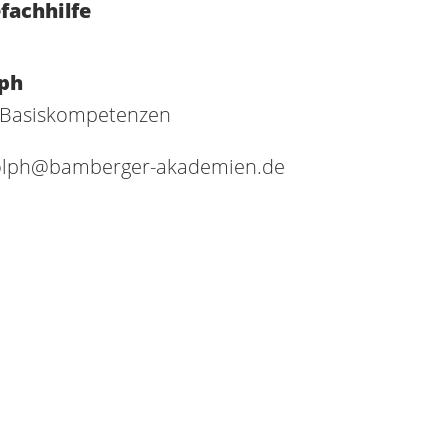
fachhilfe
lph
g Basiskompetenzen
olph@bamberger-akademien.de