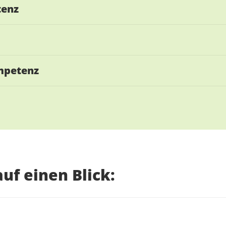
tenz
mpetenz
uf einen Blick: