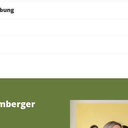
rbung
amberger