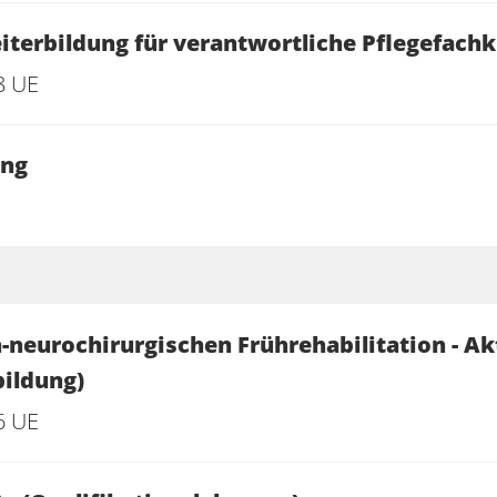
iterbildung für verantwortliche Pflegefach
8 UE
ang
h-neurochirurgischen Frührehabilitation - Ak
bildung)
6 UE