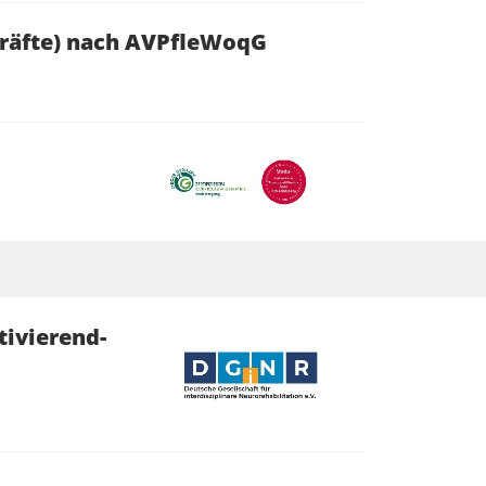
kräfte) nach AVPfleWoqG
tivierend-