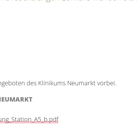
ngeboten des Klinikums Neumarkt vorbei.
 NEUMARKT
ung_Station_A5_b.pdf