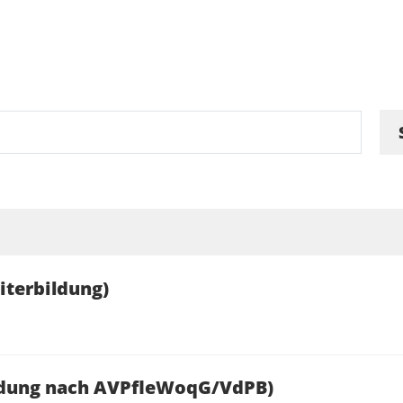
iterbildung)
ildung nach AVPfleWoqG/VdPB)