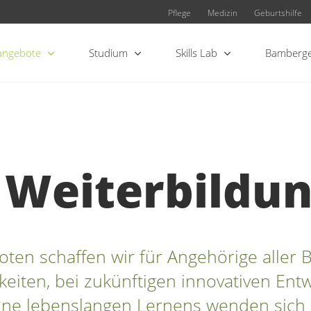
Pflege
Medizin
Geburtshilfe
angebote
Studium
Skills Lab
Bamberge
d Weiterbildu
ten schaffen wir für Angehörige aller
iten, bei zukünftigen innovativen Entw
nne lebenslangen Lernens wenden sich 