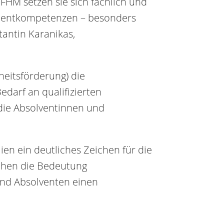
 FHM setzen sie sich fachlich und
ementkompetenzen – besonders
stantin Karanikas,
eitsförderung) die
darf an qualifizierten
r die Absolventinnen und
n ein deutliches Zeichen für die
ichen die Bedeutung
und Absolventen einen