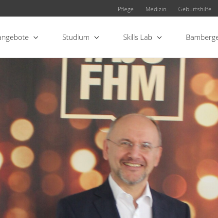
Pflege
Medizin
Geburtshilfe
angebote
Studium
Skills Lab
Bamberge