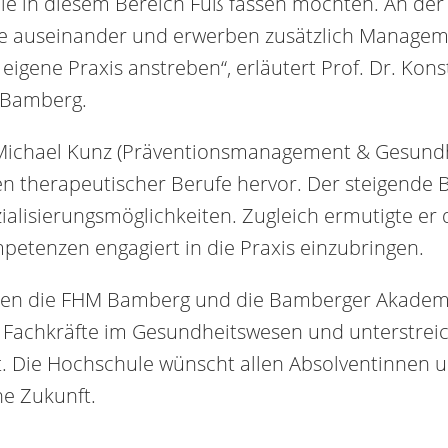
 die in diesem Bereich Fuß fassen möchten. An der
apie auseinander und erwerben zusätzlich Manag
e eigene Praxis anstreben“, erläutert Prof. Dr. Kon
M Bamberg.
. Michael Kunz (Präventionsmanagement & Gesundh
 therapeutischer Berufe hervor. Der steigende Be
ezialisierungsmöglichkeiten. Zugleich ermutigte e
etenzen engagiert in die Praxis einzubringen.
zen die FHM Bamberg und die Bamberger Akademie
er Fachkräfte im Gesundheitswesen und unterstre
t. Die Hochschule wünscht allen Absolventinnen 
he Zukunft.