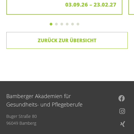
03.09.26 – 23.02.27
ZURÜCK ZUR ÜBERSICHT
Bamberger Akademien für
Gesundheits- und Pflegeberufe
Buger Straße 80
96049 Bamberg